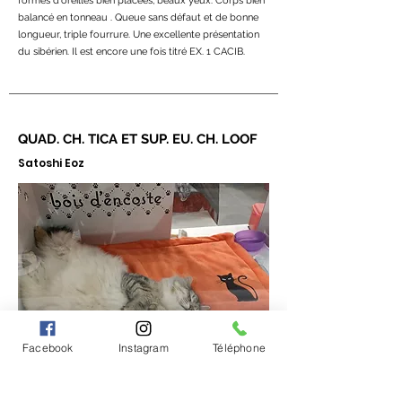
formes d'oreilles bien placées, beaux yeux. Corps bien
balancé en tonneau . Queue sans défaut et de bonne
longueur, triple fourrure. Une excellente présentation
du sibérien
​. Il est encore une fois titré
EX. 1 CACIB.
QUAD. CH. TICA ET SUP. EU. CH. LOOF
Satoshi Eoz
Facebook
Instagram
Téléphone
13/02/2022 - Exposition féline
internationale de Revel (31)