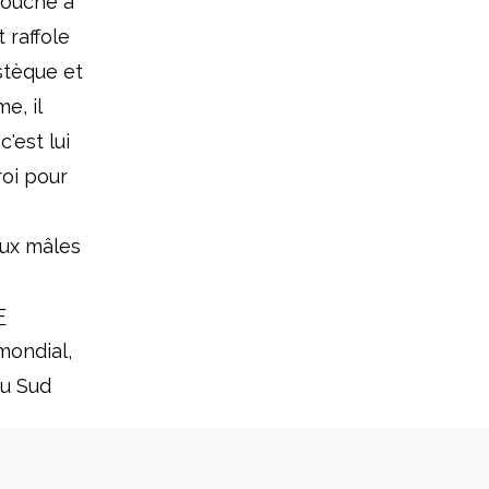
touche a
 raffole
stèque et
e, il
'est lui
roi pour
aux mâles
F
mondial,
du Sud