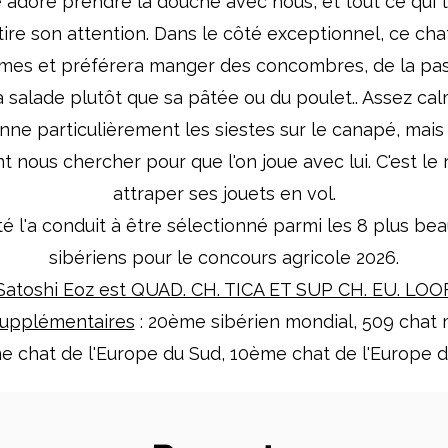
 adore prendre la douche avec nous, et tout ce qui 
ttire son attention. Dans le côté exceptionnel, ce chat
mes et préférera manger des concombres, de la pa
a salade plutôt que sa pâtée ou du poulet.. Assez calm
onne particulièrement les siestes sur le canapé, mais c
nt nous chercher pour que l'on joue avec lui. C'est le 
attraper ses jouets en vol.
é l'a conduit à être sélectionné parmi les 8 plus be
sibériens pour le concours agricole 2026.
Satoshi Eoz est QUAD. CH. TICA ET SUP CH. EU. LOO
supplémentaires
: 20ème sibérien mondial, 509 chat 
 chat de l'Europe du Sud, 10ème chat de l'Europe 