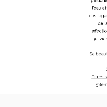
peluche
l'eau a
des légu
de l
affecti
qui vie
Sa beaut
Titres 
58ème