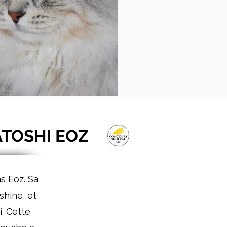
TOSHI EOZ
s Eoz. Sa
nshine, et
i. Cette