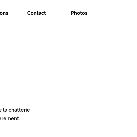
tons
Contact
Photos
e la chatterie
ièrement.