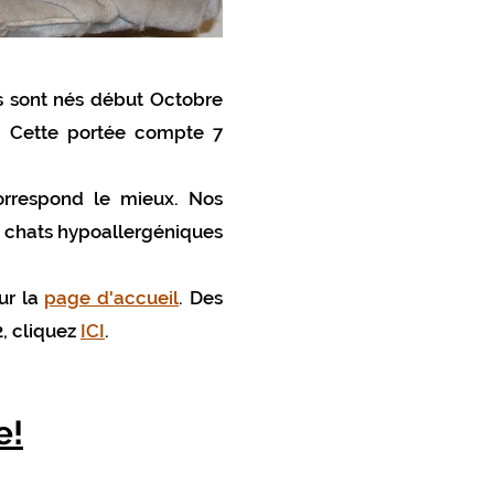
s sont nés début Octobre
. Cette portée compte 7
orrespond le mieux. Nos
es chats hypoallergéniques
ur la
page d'accueil
. Des
2, cliquez
ICI
.
e!