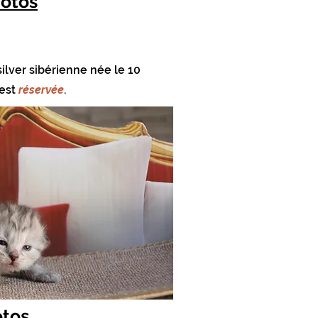
hotos
ilver sibérienne née le 10
 est
réservée
.
otos