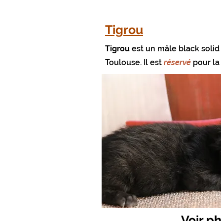
Tigrou
Tigrou
est un mâle black solid 
Toulouse.
Il est
réservé
pour la
Voir p